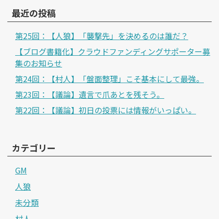
最近の投稿
第25回：【人狼】「襲撃先」を決めるのは誰だ？
【ブログ書籍化】クラウドファンディングサポーター募
集のお知らせ
第24回：【村人】「盤面整理」こそ基本にして最強。
第23回：【議論】遺言で爪あとを残そう。
第22回：【議論】初日の投票には情報がいっぱい。
カテゴリー
GM
人狼
未分類
村人