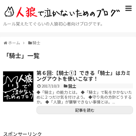
ルール覚えたてぐらいの人狼初心者向けブログです。
ホーム
騎士
「
騎士
」
一覧
第６回:【騎士①】できる「騎士」はカミ
ングアウトを使いこなす！
2017/10/3
騎士
◆「騎士」の能力とは。 ◆「騎士」で恥をかかないた
めに２つだけ気を付けよう。 ◆守り先の方針どうする
か。 ◆「人狼」が襲撃できない事情とは。...
記事を読む
スポンサーリンク