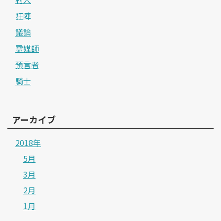
狂陣
議論
霊媒師
預言者
騎士
アーカイブ
2018年
5月
3月
2月
1月