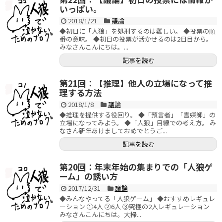
いっぱい。
2018/1/21
議論
◆初日に「人狼」を処刑するのは難しい。 ◆投票の順
番の意味。 ◆初日の投票が活かせるのは2日目から。
みなさんこんにちは。...
記事を読む
第21回：【推理】他人の立場になって推
理する方法
2018/1/8
議論
◆推理を提供する役回り。 ◆「預言者」「霊媒師」の
立場になってみよう。 ◆「人狼」目線での考え方。 み
なさん新年あけましておめでとうご...
記事を読む
第20回：年末年始の集まりでの「人狼ゲ
ーム」の誘い方
2017/12/31
議論
◆みんなやってる「人狼ゲーム」 ◆おすすめレギュレ
ーション ①4人 ②6人 ③究極の2人レギュレーション
みなさんこんにちは。大掃...