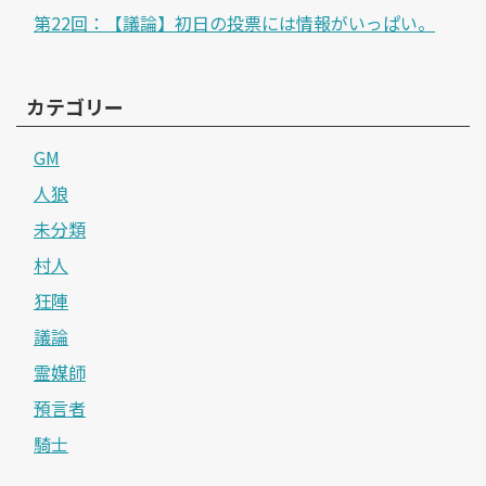
第22回：【議論】初日の投票には情報がいっぱい。
カテゴリー
GM
人狼
未分類
村人
狂陣
議論
霊媒師
預言者
騎士