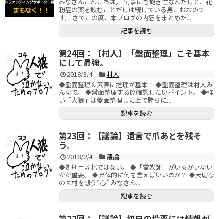
みなさんこんにちは。 何事にも飽き性なんだけど、花
粉症の薬を飲むことだけは続けている男、おおので
す。 さてこの度、本ブログの内容をまとめた...
記事を読む
第24回：【村人】「盤面整理」こそ基本
にして最強。
2018/3/4
村人
◆盤面整理＆素直に推理が基本！ ◆盤面整理は村人み
んなで。 ◆盤面整理する際確認したいポイント。 ◆強
い「人狼」は盤面整理した上で勝ちに...
記事を読む
第23回：【議論】遺言で爪あとを残そ
う。
2018/2/4
議論
◆処刑＝敗北ではない。 ◆「霊媒師」がいるかいない
かが重要。 ◆具体的に何を言えばいいのか？ ◆大切な
のは村を想う“心” みなさん...
記事を読む
第22回：【議論】初日の投票には情報が